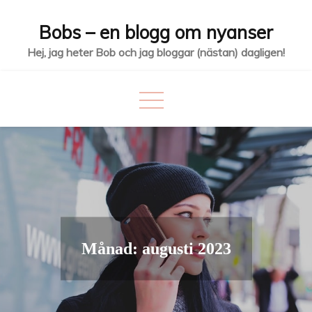
Hoppa
Bobs – en blogg om nyanser
till
innehåll
Hej, jag heter Bob och jag bloggar (nästan) dagligen!
Månad:
augusti 2023