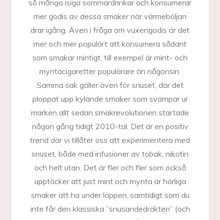
så många isiga sommardrinkar och konsumerar
mer godis av dessa smaker när värmeböljan
drar igång. Även i fråga om vuxengodis är det
mer och mer populärt att konsumera sådant
som smakar mintigt, till exempel är mint- och
myntacigaretter populärare än någonsin.
Samma sak gäller även för snuset, där det
ploppat upp kylande smaker som svampar ur
marken allt sedan smakrevolutionen startade
någon gång tidigt 2010-tal. Det är en positiv
trend där vi tillåter oss att experimentera med
snuset, både med infusioner av tobak, nikotin
och helt utan. Det är fler och fler som också
upptäcker att just mint och mynta är härliga
smaker att ha under läppen, samtidigt som du
inte får den klassiska ”snusandedräkten” (och