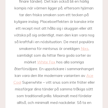
finare tänder). Det kan också bli en härlig
kompis när värmen ligger på, eftersom hjärnan
tar den friska smaken som ett tecken på
kyligare inslag. Placeboeffekten är kanske inte
ett recept mot att hålla sig i skuggan eller att
vätska på sig ordentligt, men den kan vara nog
så kraftfull i en nödsituation. De mest populära
smakerna för mintsnus är onekligen
Nixs
,
samtidigt som du hittar flera goda sorter av
märket
White Fox
hos alla somriga
återförsäljare. En uppstickare i sammanhanget
kan vara den lite modernare varianten av
Ace
Cool
Superwhite – vitt snus som inte fräter eller
missfärgar dina tänder på samma tråkiga sätt
som traditionell prilla. Maximalt med fördelar
alltså, och minimalt med nackdelar. Så ta en