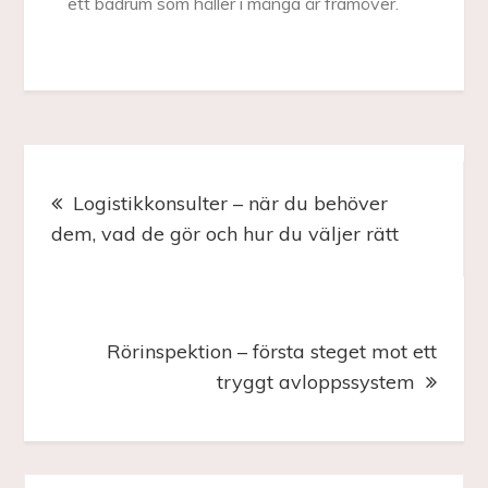
ett badrum som håller i många år framöver.
Inläggsnavigering
Logistikkonsulter – när du behöver
dem, vad de gör och hur du väljer rätt
Rörinspektion – första steget mot ett
tryggt avloppssystem