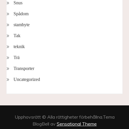
Snus
Spådom
stambyte
Tak
teknik
Trä
Transporter
Uncategorized
Upphovsrätt © Alla rättigheter förbehållna.Tema
BlogBell av
Sensational Theme