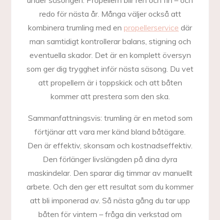
under säsongen. Propellern blir ren och fin – och
redo för nästa år. Många väljer också att
kombinera trumling med en
propellerservice
där
man samtidigt kontrollerar balans, stigning och
eventuella skador. Det är en komplett översyn
som ger dig trygghet inför nästa säsong. Du vet
att propellern är i toppskick och att båten
kommer att prestera som den ska.
Sammanfattningsvis: trumling är en metod som
förtjänar att vara mer känd bland båtägare.
Den är effektiv, skonsam och kostnadseffektiv.
Den förlänger livslängden på dina dyra
maskindelar. Den sparar dig timmar av manuellt
arbete. Och den ger ett resultat som du kommer
att bli imponerad av. Så nästa gång du tar upp
båten för vintern – fråga din verkstad om