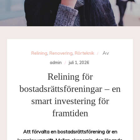
Av
Relining
,
Renovering
,
Rörteknik
admin
juli 1, 2026
Relining för
bostadsrättsföreningar – en
smart investering för
framtiden
Att förvalta en bostadsrättsförening är en