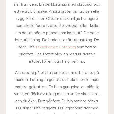
ner från dem. En del klarar sig med skrapsår och
ett rejält blåmärke. Andra bryter armar, ben eller
rygg. En del dör. Ofta är det vanliga husägare
som skulle ”bara tvätta lite snabbt” eller ”kolla
om det är någon panna som lossnat”. De hade
inte utbildning. De hade inte rätt utrustning. De
hade inte
taksäkerhet Göteborg
som första
prioritet. Resultatet blev en resa till akuten
istället för en lugn helg hemma.
Att arbeta på ett tak är inte som att arbeta på
marken. Lutningen gör att du hela tiden kämpar
mot tyngdkraften. En liten gungning, en plötslig
vindil, en fläck av fuktig mossa under skosulan –
och du åker. Det går fort. Du hinner inte tänka.
Du hinner inte reagera. Du ligger bara där med