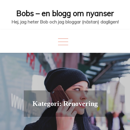
Hoppa
Bobs – en blogg om nyanser
till
innehåll
Hej, jag heter Bob och jag bloggar (nästan) dagligen!
Kategori:
Renovering