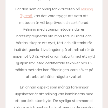
För den som är orolig för kvaliteten på
relining
Tyresö
, kan det vara tryggt att veta att
metoden är väl beprövad och certifierad.
Relining med strumpmetoden, där en
hartsimpregnerad strumpa förs in i röret och
härdas, skapar ett nytt, tätt och slitstarkt rör
inuti det gamla. Livslängden på ett relinat rör är
uppemot 50 år, vilket är jämförbart med ett nytt
gjutjärnsrör. Med certifierade tekniker och P-
märkta metoder kan föreningen vara säker på
att arbetet håller högsta kvalitet.
En annan aspekt som många föreningar
uppskattar är att relining kan kombineras med
ett partiellt stambyte. De synliga stammarna i
källare och trapphus byts ut, medan de ingjutna