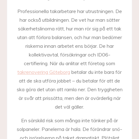
Professionella takarbetare har utrustningen. De
har också utbildningen. De vet hur man sätter
säkerhetslinorna rätt, hur man rör sig på ett tak
utan att förlora balansen, och hur man bedömer
riskerna innan arbetet ens börjar. De har
kollektivavtal, försäkringar och ID06-
certifiering. När du anlitar ett företag som
takrenovering Göteborg
betalar du inte bara för
att de ska utföra jobbet – du betalar för att de
ska göra det utan att ramla ner. Den tryggheten
är svår att prissätta, men den är ovärderlig när
det väl gäller.
En särskild risk som många inte tänker på är
solpaneler. Panelerna är hala. De förändrar snö-
och isrörelserna på taket dramatiskt. Plötsligt