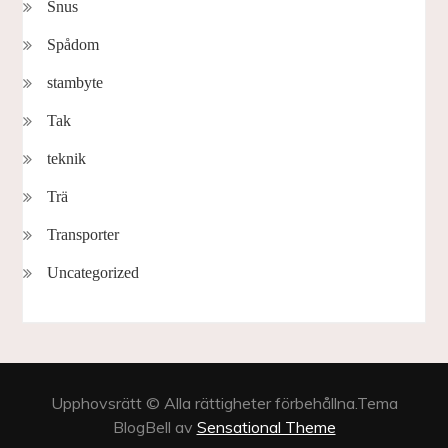
Snus
Spådom
stambyte
Tak
teknik
Trä
Transporter
Uncategorized
Upphovsrätt © Alla rättigheter förbehållna.Tema
BlogBell av
Sensational Theme