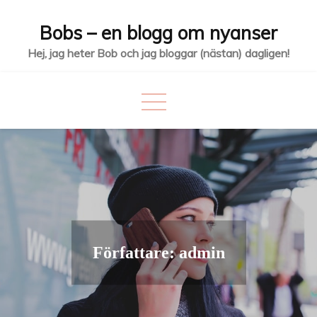
Hoppa
Bobs – en blogg om nyanser
till
innehåll
Hej, jag heter Bob och jag bloggar (nästan) dagligen!
Författare:
admin