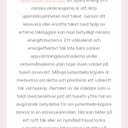
bilverkstad Stockholm
att spara energi och
minska elräkningarna är att rikta
uppmärksamheten mot taket. Genom att
renovera eller ersätta taket med hjälp av
erfarna takläggare kan man betydligt minska
energiförlusterna. Ett välisolerat och
energieffektivt tak inte bara sänker
uppvärmningskostnaderna under
vintermånaderna utan höjer även värdet på
huset avsevärt. Många potentiella köpare är
medvetna om detta och prioriterar ett välskött
tak vid husköp. Flertalet av de mäklare som vi
talat med beskriver just att husets yttre har en
avgörande betydelse för om potentiella köpare
lämnar in en intresseanmälan. Här kan bilder på
ett nytt tak eller en nymålad fasad locka